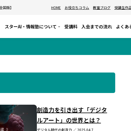
【全国版】
HOME
お役立ちコラム
教室ブログ
受講生作
スターAI・情報塾について
受講料
入会までの流れ
よくあ
創造力を引き出す「デジタ
ルアート」の世界とは？
デジタル時代の創造力
／ 2025.04.7