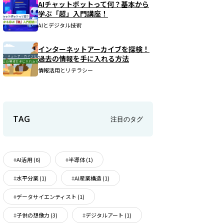
AIチャットボットって何？基本から
学ぶ「超」入門講座！
AIとデジタル技術
インターネットアーカイブを探検！
過去の情報を手に入れる方法
情報活用とリテラシー
TAG
注目のタグ
AI活用
(6)
半導体
(1)
水平分業
(1)
AI産業構造
(1)
データサイエンティスト
(1)
子供の想像力
(3)
デジタルアート
(1)