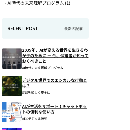
AI時代の未来理解プログラム
(1)
RECENT POST
最新の記事
2035年、AIが変える世界を生きるわ
が子のために ― 今、保護者が知って
おくべきこと
AI時代の未来理解プログラム
デジタル世界でのエシカルな行動と
は？
SNSを楽しく安全に
AIが生活をサポート！チャットボッ
トの便利な使い方
AIとデジタル技術