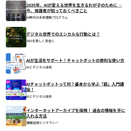
2035年、AIが変える世界を生きるわが子のために ―
今、保護者が知っておくべきこと
AI時代の未来理解プログラム
デジタル世界でのエシカルな行動とは？
SNSを楽しく安全に
AIが生活をサポート！チャットボットの便利な使い方
AIとデジタル技術
AIチャットボットって何？基本から学ぶ「超」入門講
座！
AIとデジタル技術
インターネットアーカイブを探検！ 過去の情報を手に
入れる方法
情報活用とリテラシー